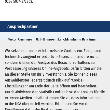
0234 5077-872862.
Ansprechpartner
Rosa Sommer, LWL-Universitätsklinikum Bochum
0151 40635802
Wir setzen auf unserer Internetseite Cookies ein. Einige sind
technisch zwingend erforderlich (Essenziell), andere nicht,
rosa.sommer@lwl.org
sondern dienen der Analyse des Besucherverhaltens zur
Verbesserung unseres Online-Angebots. Dafür bitten wir Sie
an dieser Stelle um Ihr Einverständnis. Sie können dieses
Auswahlfenster jederzeit durch Klick auf "Cookie-
Newsletter abonnieren
Einstellungen" am Ende der Seite öffnen und bearbeiten.
Registrieren
Durch Aktivieren der Statistik-Cookies bzw. der Cookies für die
externen Medien-Inhalte stimmen Sie zu, dass Informationen
in die USA übermittelt werden. Bitte lesen Sie vor der
KGNW - Krankenhausgesellschaft Nordrhein-
Einwilligung dafür die Risikohinweise in unserer