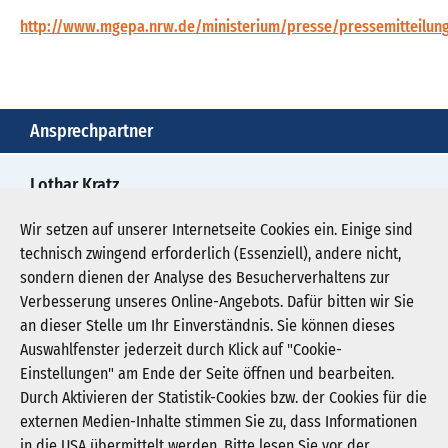
http://www.mgepa.nrw.de/ministerium/presse/pressemitteilu
Ansprechpartner
Lothar Kratz
0211/4781970
Wir setzen auf unserer Internetseite Cookies ein. Einige sind
technisch zwingend erforderlich (Essenziell), andere nicht,
presse@kgnw.de
sondern dienen der Analyse des Besucherverhaltens zur
Verbesserung unseres Online-Angebots. Dafür bitten wir Sie
an dieser Stelle um Ihr Einverständnis. Sie können dieses
Auswahlfenster jederzeit durch Klick auf "Cookie-
Newsletter abonnieren
Einstellungen" am Ende der Seite öffnen und bearbeiten.
Registrieren
Durch Aktivieren der Statistik-Cookies bzw. der Cookies für die
externen Medien-Inhalte stimmen Sie zu, dass Informationen
in die USA übermittelt werden. Bitte lesen Sie vor der