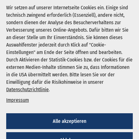
dkg-positionen-18.legislaturperiode.pdf
Wir setzen auf unserer Internetseite Cookies ein. Einige sind
technisch zwingend erforderlich (Essenziell), andere nicht,
Download PDF (1.373 KB)
sondern dienen der Analyse des Besucherverhaltens zur
Verbesserung unseres Online-Angebots. Dafür bitten wir Sie
an dieser Stelle um Ihr Einverständnis. Sie können dieses
Auswahlfenster jederzeit durch Klick auf "Cookie-
Newsletter abonnieren
Einstellungen" am Ende der Seite öffnen und bearbeiten.
Registrieren
Durch Aktivieren der Statistik-Cookies bzw. der Cookies für die
externen Medien-Inhalte stimmen Sie zu, dass Informationen
in die USA übermittelt werden. Bitte lesen Sie vor der
KGNW - Krankenhausgesellschaft Nordrhein-
Einwilligung dafür die Risikohinweise in unserer
Westfalen e. V.
Datenschutzrichtlinie
.
Humboldtstraße 31,
40237 Düsseldorf
Impressum
info@kgnw.de
Alle akzeptieren
© 2026