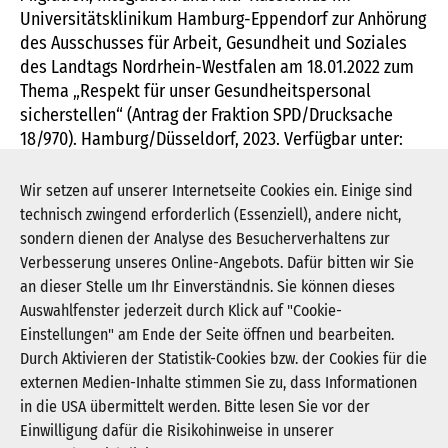
Universitätsklinikum Hamburg-Eppendorf zur Anhörung
des Ausschusses für Arbeit, Gesundheit und Soziales
des Landtags Nordrhein-Westfalen am 18.01.2022 zum
Thema „Respekt für unser Gesundheitspersonal
sicherstellen“ (Antrag der Fraktion SPD/Drucksache
18/970). Hamburg/Düsseldorf, 2023. Verfügbar unter:
https://www.landtag.nrw.de/portal/WWW/dokumentenarchiv/
(Abruf: 21.02.2024)
174.pdf
Wir setzen auf unserer Internetseite Cookies ein. Einige sind
technisch zwingend erforderlich (Essenziell), andere nicht,
sondern dienen der Analyse des Besucherverhaltens zur
Verbesserung unseres Online-Angebots. Dafür bitten wir Sie
an dieser Stelle um Ihr Einverständnis. Sie können dieses
Auswahlfenster jederzeit durch Klick auf "Cookie-
Newsletter abonnieren
Einstellungen" am Ende der Seite öffnen und bearbeiten.
Registrieren
Durch Aktivieren der Statistik-Cookies bzw. der Cookies für die
externen Medien-Inhalte stimmen Sie zu, dass Informationen
in die USA übermittelt werden. Bitte lesen Sie vor der
KGNW - Krankenhausgesellschaft Nordrhein-
Einwilligung dafür die Risikohinweise in unserer